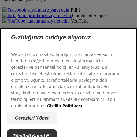
Fill 1
Combined Shape
YouTube
Hill's hakkında
Gizliliğinizi ciddiye alıyoruz.
Şirketimiz
Hill's Pet
Web sitemizi nasıl kullandığınızı anlamak ve sizin
Kariyer
için daha değerli deneyimler oluşturmak için
çerezler ve benzer teknolojiler kullanıyoruz. Bu
çerezler, kişiselleştirilmiş reklamcılık, site kullanımını
Destek
ölçme ve üçüncü taraf ortaklarla paylaşma dahil
olmak üzere farklı amaçlar için kullanılabilir. Bu
Bize Ulaşın
siteyi kullanmaya devam ederek çerezleri ve benzer
SSS
teknolojileri kullanmamızı, Gizlilik Politikamızı kabul
etmiş olursunuz.
Gizlilik Politikası
Telif hakkı ©
Hill's. Her hakkı saklıdır.
Yasal ve Gizlilik Politikası
Çerezleri Yönet
Sartlar ve koşullar
Site Haritası
Çerez Politikası
Tümünü Kabul Et
Çerezleri Yönet