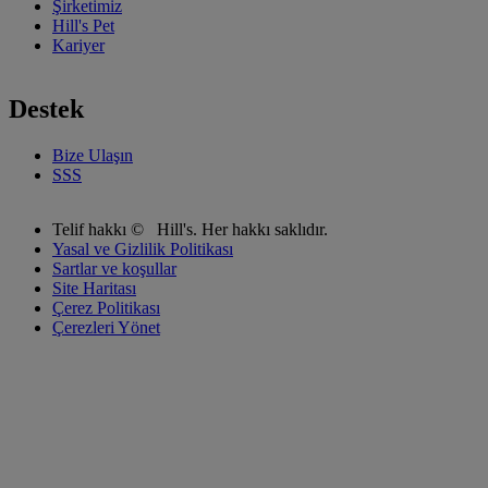
Şirketimiz
Hill's Pet
Kariyer
Destek
Bize Ulaşın
SSS
Telif hakkı ©
Hill's. Her hakkı saklıdır.
Yasal ve Gizlilik Politikası
Sartlar ve koşullar
Site Haritası
Çerez Politikası
Çerezleri Yönet