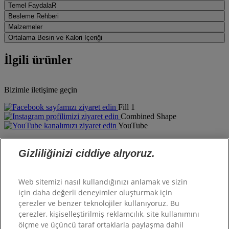
Temel FaydalaR
Besleme Rehberi
Malzemeler
Ortalama Besin ve Kalori İçeriği
İlgili ürünler
Bizimle iletişime geçin
Fill 1
Combined Shape
YouTube
Hill's hakkında
Gizliliğinizi ciddiye alıyoruz.
Şirketimiz
Hill's Pet
Web sitemizi nasıl kullandığınızı anlamak ve sizin
Kariyer
için daha değerli deneyimler oluşturmak için
çerezler ve benzer teknolojiler kullanıyoruz. Bu
çerezler, kişiselleştirilmiş reklamcılık, site kullanımını
Destek
ölçme ve üçüncü taraf ortaklarla paylaşma dahil